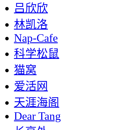
吕欣欣
林凯洛
Nap-Cafe
科学松鼠
猫窝
爱活网
天涯海阁
Dear Tang