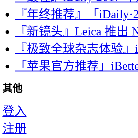
『年终推荐』「iDaily·2
『新镜头』Leica 推出 Noct
『极致全球杂志体验』iDa
「苹果官方推荐」iBette
其他
登入
注册