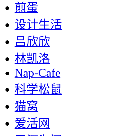
煎蛋
设计生活
吕欣欣
林凯洛
Nap-Cafe
科学松鼠
猫窝
爱活网