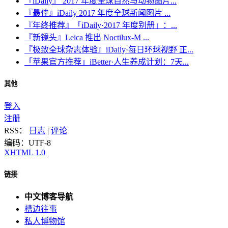
『iDaily』 2017 年度全球自然与动物图片...
『最佳』iDaily 2017 年度全球新闻图片 ...
『年终推荐』「iDaily·2017 年度别册」：...
『新镜头』Leica 推出 Noctilux-M ...
『极致全球杂志体验』iDaily·每日环球视野 正...
「苹果官方推荐」iBetter·人生养成计划：7天...
其他
登入
注册
RSS：
日志
|
评论
编码：UTF-8
XHTML 1.0
链接
中文博客导航
槽边往事
私人博物馆