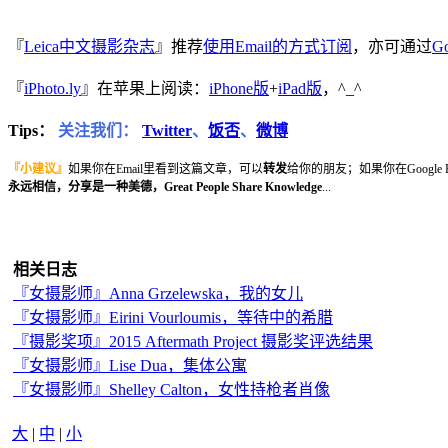
『
Leica中文摄影杂志
』推荐
使用Email的方式订阅
，亦可通过
Go
『
iPhoto.ly
』在苹果上阅读：
iPhone版
+
iPad版
，^_^
Tips：
关注我们：
Twitter
、
饭否
、
微博
『小建议』
如果你在Email里看到这篇文章，可以
转发
给你的朋友；如果你在Google
永远相信，分享是一种美德，Great People Share Knowledge
...
相关日志
『女摄影师』Anna Grzelewska，我的女儿
『女摄影师』Eirini Vourloumis，等待中的希腊
『摄影奖项』2015 Aftermath Project 摄影奖评选结果
『女摄影师』Lise Dua，集体公寓
『女摄影师』Shelley Calton，女性持枪者肖像
大
|
中
|
小