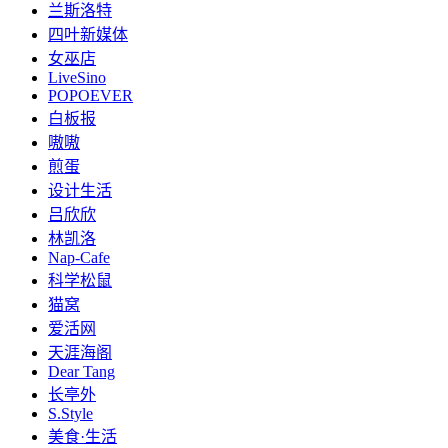
兰斯洛特
四叶新媒体
女巫店
LiveSino
POPOEVER
白板报
嗷嗷
煎蛋
设计生活
吕欣欣
林凯洛
Nap-Cafe
科学松鼠
猫窝
爱活网
天涯海阁
Dear Tang
长亭外
S.Style
美食·生活