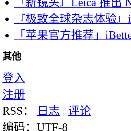
『新镜头』Leica 推出 Noct
『极致全球杂志体验』iDa
「苹果官方推荐」iBette
其他
登入
注册
RSS：
日志
|
评论
编码：UTF-8