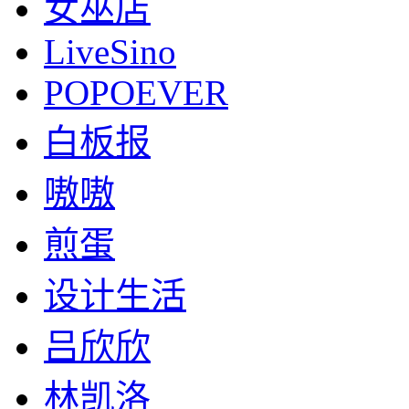
女巫店
LiveSino
POPOEVER
白板报
嗷嗷
煎蛋
设计生活
吕欣欣
林凯洛