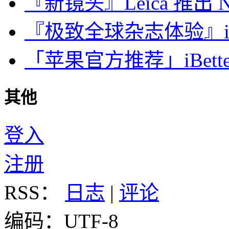
『新镜头』Leica 推出 Noct
『极致全球杂志体验』iDa
「苹果官方推荐」iBette
其他
登入
注册
RSS：
日志
|
评论
编码：UTF-8