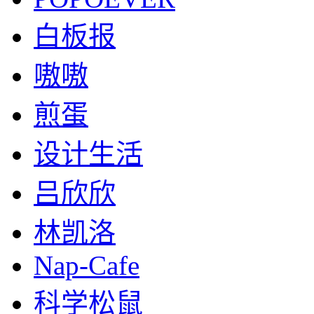
白板报
嗷嗷
煎蛋
设计生活
吕欣欣
林凯洛
Nap-Cafe
科学松鼠