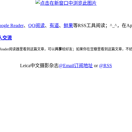
ogle Reader
、
QQ阅读
、
有道
、
鲜果
等RSS工具阅读；^_^，在Ap
人交流
 Reader阅读器里看到这篇文章，可以
共享
给好友；如果你在豆瓣里看到这篇文章，不
Leica中文摄影杂志
@Email订阅地址
or
@RSS