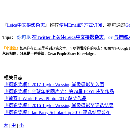
『
Leica中文摄影杂志
』推荐
使用Email的方式订阅
，亦可通过
Go
Tips：
你可以
在Twitter上关注Leica中文摄影杂志
，or
与撰稿
『小建议』
如果你在Email里看到这篇文章，可以
转发
给你的朋友；如果你在Google
永远相信，分享是一种美德，Great People Share Knowledge
...
相关日志
『摄影奖项』2017 Taylor Wessing 肖像摄影奖入围
『摄影奖项』全球年度图片奖：第74届 POYi 获奖作品
『荷赛』World Press Photo 2017 获奖作品
『摄影奖项』2016 Taylor Wessing 肖像摄影奖评选结果
『摄影奖项』Ian Parry Scholarship 2016 评选结果公布
大
|
中
|
小