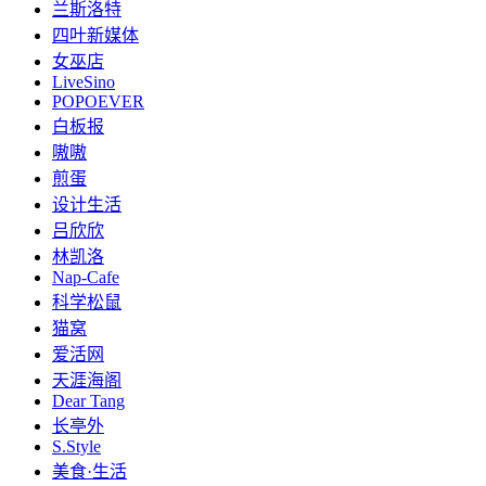
兰斯洛特
四叶新媒体
女巫店
LiveSino
POPOEVER
白板报
嗷嗷
煎蛋
设计生活
吕欣欣
林凯洛
Nap-Cafe
科学松鼠
猫窝
爱活网
天涯海阁
Dear Tang
长亭外
S.Style
美食·生活