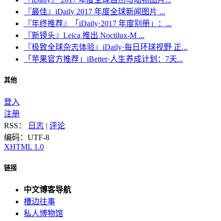
『最佳』iDaily 2017 年度全球新闻图片 ...
『年终推荐』「iDaily·2017 年度别册」：...
『新镜头』Leica 推出 Noctilux-M ...
『极致全球杂志体验』iDaily·每日环球视野 正...
「苹果官方推荐」iBetter·人生养成计划：7天...
其他
登入
注册
RSS：
日志
|
评论
编码：UTF-8
XHTML 1.0
链接
中文博客导航
槽边往事
私人博物馆