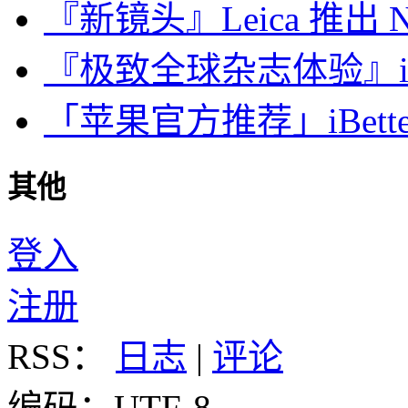
『新镜头』Leica 推出 Noct
『极致全球杂志体验』iDa
「苹果官方推荐」iBette
其他
登入
注册
RSS：
日志
|
评论
编码：UTF-8