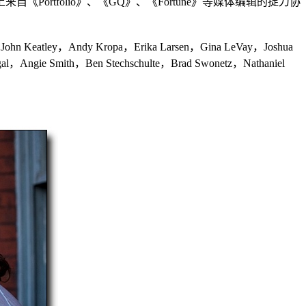
rtfolio》、《GQ》、《Fortune》等媒体编辑的捉刀协
John Keatley，Andy Kropa，Erika Larsen，Gina LeVay，Joshua
gal，Angie Smith，Ben Stechschulte，Brad Swonetz，Nathaniel