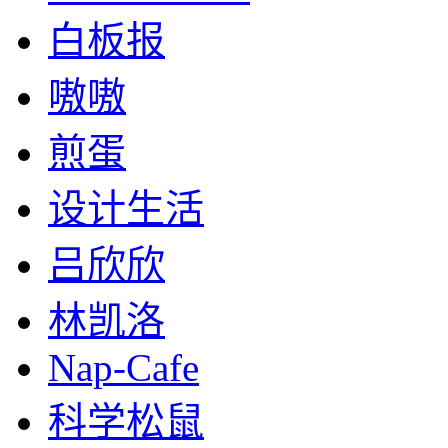
白板报
嗷嗷
煎蛋
设计生活
吕欣欣
林凯洛
Nap-Cafe
科学松鼠