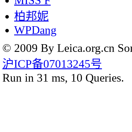
MISS F
柏邦妮
WPDang
© 2009 By Leica.org.cn Som
沪ICP备07013245号
Run in 31 ms, 10 Queries.