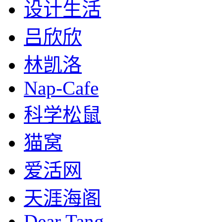
设计生活
吕欣欣
林凯洛
Nap-Cafe
科学松鼠
猫窝
爱活网
天涯海阁
Dear Tang