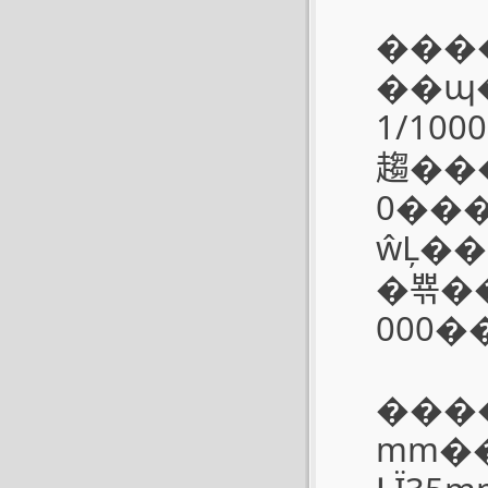
����CL�Ŀ�
��պ�ͻ���ڻ���һ
��1/1000�룬��Ϳ���1/2�룬����B���ŵ��
趨���
0�����߿��ſ����е�ѷ
ŵĻ��
�뾲��
000�
����CL�۾����Ŀ���
mm��9