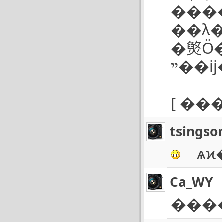
�������רҵ����
��λ�ھ���ײ���������TTL���⼼��
�㷺Ӧ�ú�
[
����
tsingso
ѧϰ�
Сa_WY
����