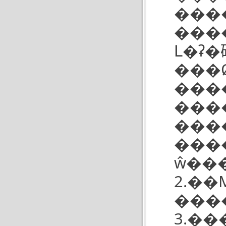
���
���
Լ�ʡ�硣Ҳ
���
����
����
������йأ���ص�ѹ
����
ŵ��
2.�
3.�