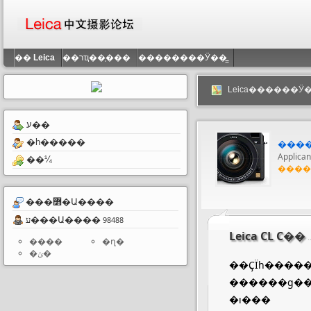
��
Leica
��רҵ��֤���
��������Ӱ��̳
Leica������Ӱ�
ע��
�һ�����
���
Applic
��¼
����
���߻�Ա����
ע���Ա����
98488
Leica CL С��
����
�ղ�
�ݵ�
��ҪΪһ�����дһ��С����Ҫ���Ǳ߿�
������ɡ���
�ı���