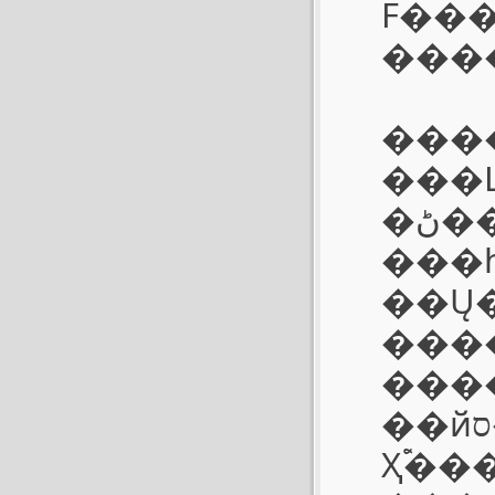
F����
���
����
���
�ڻ���̫С�ˣ����ֻ�ܲ�������ʽ�Ĳ������ţ
���һ
��Ų
���
����𶯵Ŀ��ܡ����
��йأ�ͨ����������������ס������
Ҳ࣬�