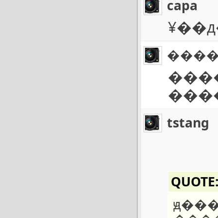
capa
¥��
���
���
���
tstang
QUOTE
ԭ��