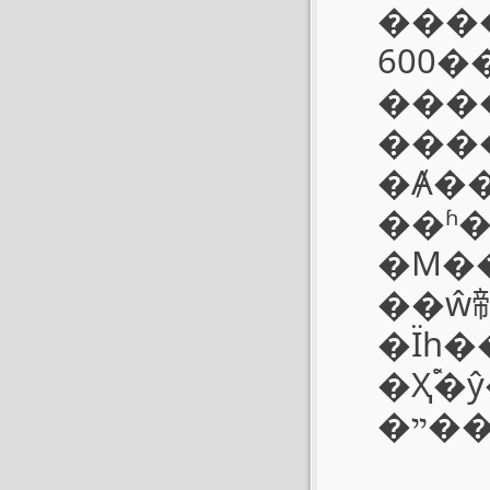
����
600�
������ֱ࣬
���
�Ⱥ��ʽ
��ʱ
�M���ĵ׸ǳ��е�������
��ŵ㡣����
�Ϊһ
�Ҳ࣬
�ײ