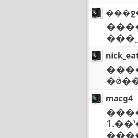
���ջ
�����°��
���
nick_ea
����
�ǿ�
macg4
���
1.�
���