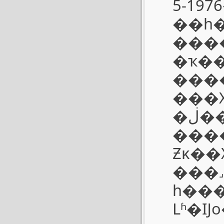
5-19
��һ
���
�ҡ�
���
���Ҳ����ǰ�
�ڶ����г��ļ۸��ϣ���ͬƷ�����������ӵ
���
Ƶĸ�
���
һ���ġ��
Lʱ�Ĳ