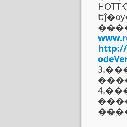
HOTTKY di
Եĵ�
���
www.ro
http:
odeVe
3.�
4.��
���
��ֱ�