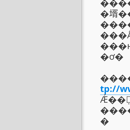
����
�壻�
���
���Ǻ���΢
���ң��Դ��Ҽ�װ
�ơ�
����
tp://
Ǽ��ܼ
������ָУ�
�