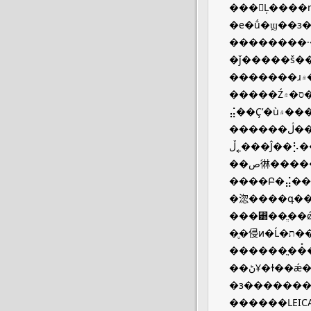
���𻵵Ļ����ɱ�
�е�ṹ�ϣ��з
��������·���ϣ�
�ǰ�����š��
�������ɹ۾�������Ĺ��ߣ�Ҳ�ᱻ����������գ���Ӱ�쵽����׼ȷ�ԣ�����ƽ����Ӱʱ�۾�
�����Ź۾���������������ס�۾�����ʹ©�⣬����Ӱ�첻�󣬵����������˽ż�Ҫ��ʱ���ع
⣬��Ҫʹ�ù۾����������ˣ�����Ȼ�����ļ����������죬��PENTAX LX�ķ��⾵�ǿ�͸��ģ��
������ڷ��⾵֮��OLYMPUS OMϵ���е�����Ƿ��⾵������ٲ���������ܹ�����������
���˿ڵĴ��⡣����LEICA ��M6֮��Ĳ�ⷽʽ�����ڿ���������ͷ��һ��Ϳ��һ���Ұ�ɫ��ԲȦ�����
��ص㣩������ͨ����ͷ֮������������Ұ�ɫ��ԲȦ֮�ϣ�����֮��Ĺ������Ϸ��Ĳ������գ
����Բ�⣬��ô
�淴����գ������
���⵽��ֱ��ǿ��Ϊ�ع�ָʾ��ʵ���������������û����ô���
�ֱ�侵ͷ�Ĺ�ת��ɢ��⣬�������մ�ɢ��⣬���Բ�õ���Ϊ��ȷ���ع�ֵ��������ȷ���˵�������
������ֱ��̽�յƵĹ���
��ڻҰ�ɫ��ǽ�ϣ��۾��򲻻���ô��ۣ���Χ���徰��Ҳ�ῴ�ý����������Ҳ��Ϊ������˵LEICA M6û
�з�������ν������