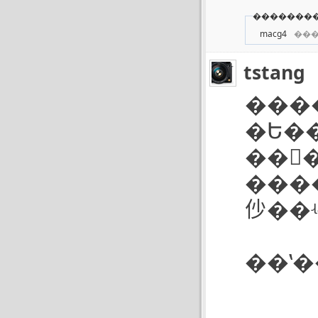
��������
macg4
��
tstang
���
�Ե��
��񵽶
���
仯��