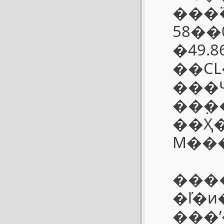
���߳
58��
�49.
��CL�أ����߳�Ϊ31.5mm���Ŵ���Ϊ
���Ч
��߲�
��Ҳ
M��
���
�ľ�
���ʹ�õ�