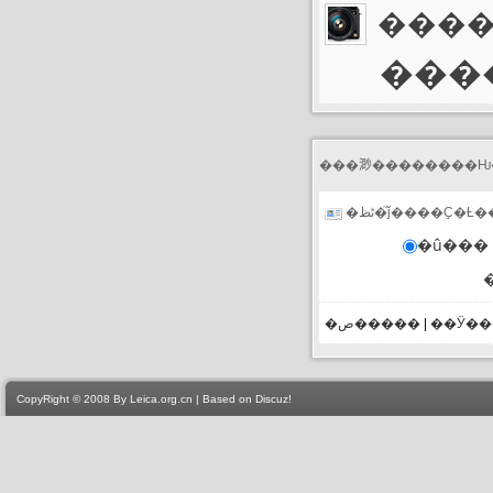
���
����
�ڻظ�֮ǰ����Ҫ�Ƚ
�û��� 
�ص�����
|
��Ӱ�
CopyRight © 2008 By Leica.org.cn | Based on Discuz!