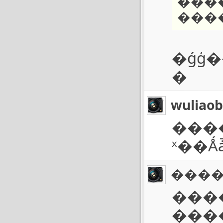
���
���
�ǵģ��ܶ඼�Ѿ
�
wuliao
����ϰ
ˣ��Ǻ
���
���
���