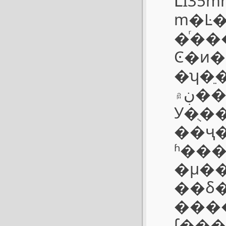
ԼΪ35mm
m�Ŀ�����װ�Ͼ�
�ͬ���
Ͼ�ͷ���
�ʮ�ֵ��
ڹ۾������Ϸ���ʾ����ֵ��LEICA��RF����
У�ֻ�
��ҷ����
ʱ����ʾ�ع�Ͳ�����һ�µģ
�µ�
��δ
�����֣��ǿ