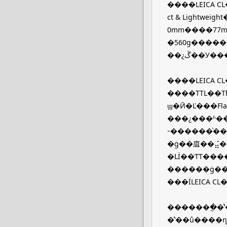
����LEICA C
ct & Lightw
0mm����77m
�560g����
��¿ڴ��
����LEICA CL�����ڹ�Ԫһ�������꣬���������������
����TTL��
ϣ�Ӣ�Ľ���Flag
���¿���ʱ���ӵ��������ٴ򿪿����ع⡣�
˵������ͨ����ͷ
�ġ��㡹��⣬��Ϊ��һ�����㡹�
�ԼΪ��ƬƬ������İٷ�֮�ߣ���40mm��ͷ���ԣ�Ҳ��Լ���ǹ۾����е�
������ġ��
�������ֲ�ⷽʽ��һ�ֺ�ֱ�ӵ
�ⷽʽ��û���