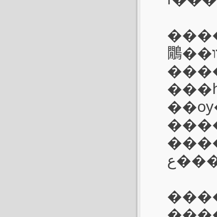
����CLװ��Ƭ�ķ�ʽ��M��
鷳��װ��Ƭʱ��CL�ı������ױ���Ҫ�����
���
���һ�
��ѹ�ã�
���
���
���
�����