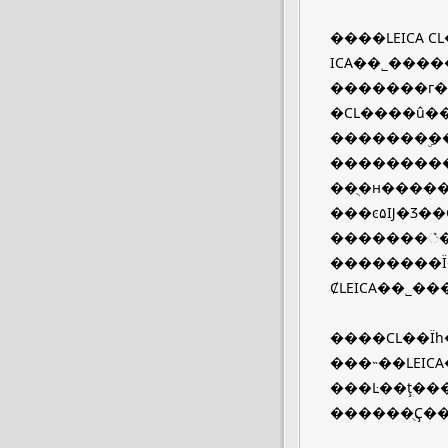
����LEICA 
ICA��˾���
�������г�
�CL����û�
�������ۣ���M5��ת������ƽ�۵�CL������LEICA��
���������
��ֻ�н����
���ͼ۵Ĳ�Ʒ��Ȼ�Ե��߼۵Ĳ�Ʒ�������������Ǻ���LEICA��˾ͣ
�������꣩���������ع鵽��һ��Ʒ��·�ߡ��
��������Ϊ
ȻLEICA��˾
����CL��Ϊһ
���˵��LEICA��
���Ŀ��ţ���Щ����CL���У���
������ֻҪ�