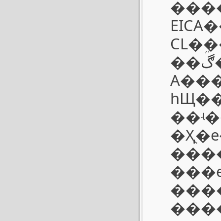
����
EICA
CL�ܹ
��ڰ�������ӳ�ΪLEITZ-MINOLTA CL����LEIC
A���
һЩ��
��ʵ
�Ҳֻ�
����
���е
����
����