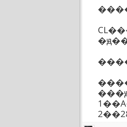
���
CL�
�ԭ�
���
����
���
1��