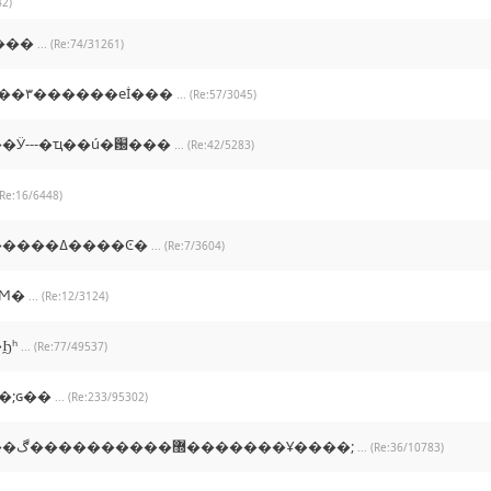
42)
���
... (Re:74/31261)
ҹ֮�����٣������еİ���
... (Re:57/3045)
��Ӱ---�ҵ��ú�԰���
... (Re:42/5283)
 (Re:16/6448)
��������ߡ����Ͼ�
... (Re:7/3604)
Ϻ�
... (Re:12/3124)
Ϧʰ
... (Re:77/49537)
�;ɢ��
... (Re:233/95302)
�����޽����������ڰ�������Ұ����;
... (Re:36/10783)