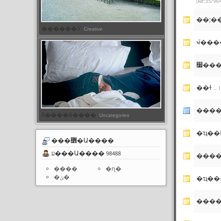
(Re:35/96
��;�
������Ӱ
Creative
׷��
��ɫ
...
δ����&����
Uncategories
�ҵ��
���߻�Ա����
ע���Ա����
98488
����
����
�ղ�
�ݵ�
�ҵ��