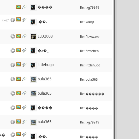
����
Re:
lxg79919
.. (Re:1
.��.
Re:
kongz
LLD2008
Re:
flowwave
�x�_
Re:
firmchen
littlehugo
Re:
littlehugo
bula365
Re:
bula365
bula365
Re:
����ֻ��
����
Re:
����
bula365
Re:
lxg79919
��
...
.��.
Re:
����