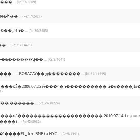
����
... (Re:57/5609)
ǣ�һ��
... (Re:17/2427)
����&��ٸԳǹ�
... (Re:30/2483)
��
... (Re:71/13425)
��&������ʯ��
... (Re:9/1641)
��------BORACAY��ϣ��������
... (Re:64/41495)
�������ռǡ�2009.07.25 ŵ���ף�һ�����
1)
�� ������
... (Re:29/10224)
��ռǡ��������������������� 2010.07.14. Le jour du 1
������)
... (Re:42/8982)
����ŦԼ_ frm BNE to NYC
... (Re:5/1341)