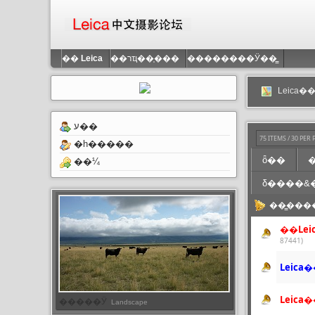
��
Leica
��רҵ��֤���
��������Ӱ��̳
Leica
ע��
75 ITEMS / 30 PER
�һ�����
ȫ��
��¼
δ����&
��̳���
��Le
87441)
Leic
�����Ӱ
Landscape