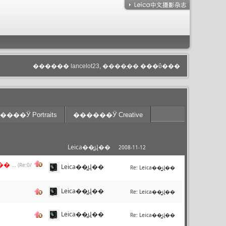
������
lancelot23
,
����ֻ��
���ΰ���
���Ӱ Portraits
������Ӱ Creative
Leica��̳վ��
2008-11-12
��
... (Re:0/
Leica��̳վ��
Re:
Leica��̳վ��
Leica��̳վ��
Re:
Leica��̳վ��
Leica��̳վ��
Re:
Leica��̳վ��