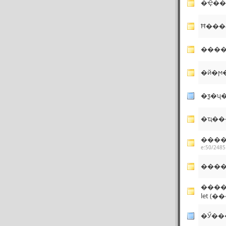
�Ҿ�
Ħ���
�й�ϻ
�ƺ�ʯ
�ҵ���
e:50/2485
����
�����
let (
�Ӳ���˹