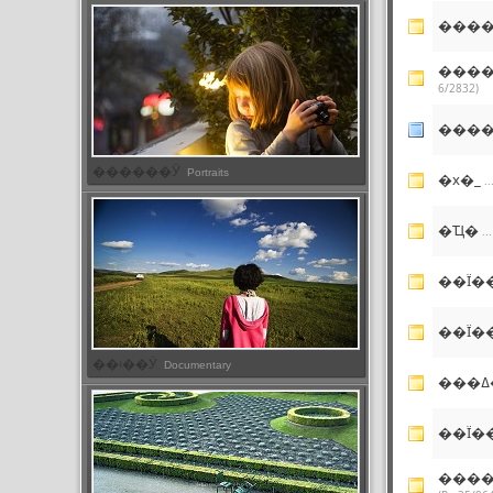
����
����
6/2832)
���
������Ӱ
Portraits
�x�_
.
�Ҵ�
..
��Ϊ�
��Ϊ�
��ʵ��Ӱ
Documentary
��Ϊ�
�����