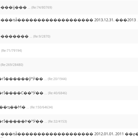
���ĳ���
... (Re:74/80769)
���ռǡ������������������� 2013.12.31. ���2013
.
��������
... (Re:9/2870)
.. (Re:71/79194)
. (Re:269/28480)
�гΪ������ŷʰӰ��
... (Re:20/1944)
�гΪ����С��ʰӰ��
... (Re:40/6846)
���ߡ��ҵ��Ϻ�
... (Re:150/64634)
�гΪ�����Ϸ�ʰӰ��
... (Re:32/4153)
��ռǡ������������������� 2012.01.01. 2011 ��ͷ̫