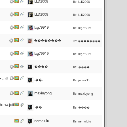
LLD2008
Re:
LLD2008
LLD2008
Re:
LLD2008
lxg79919
Re:
lxg79919
��������
Re:
��������
lxg79919
Re:
lxg79919
����
Re:
����
����� û�е����ĵط�
... (R
.��.
Re:
junior33
maxiuyong
Re:
maxiuyong
4 juil
.��.
Re:
����
nemolulu
Re:
nemolulu