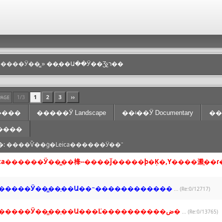
������Ӱ��̳
» ��֤��Ա��Ӱ��Ʒչר��
1/3
1
2
3
››
 PAGE
����
�����Ӱ Landscape
��ʵ��Ӱ Documentary
���
����
�:
����Ѷ��ġ�Leica������Ӱ��־
ica������Ӱ��̳��桻--����ǰ�����ϸ�Ķ�,Υ����潫ֱ��ɾ
a������Ӱ��̳��֤��Ա��˵������������
... (Re:0/12717)
Leica������Ӱ��̳��֤��Ա���Ľ����������ض�
... (Re:0/13765)