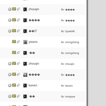
zhouqin
Re:
����
����
Re:
����
��Ợ
Re:
hjsw646
yixians
Re:
xiningsheng
˴��
Re:
xiningsheng
zhouqin
Re:
zhouqin
����
Re:
����
kaiven
Re:
kaiven
˴��
Re:
tempsee