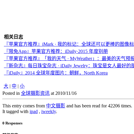
相关日志
『苹果官方推荐』iMark · 我的标记：全球还可以更棒的图像标注
『限免App』苹果官方推荐：iDaily·2015 年度别册
『苹果官方推荐』「我的天气 · MyWeather」：最美的天气预
『新杂志』每日珠宝杂志 · iDaily Jewelry：珠宝是女人最好的
『iDaily』2014 全球年度图片：朝鲜，North Korea
大
|
中
|
小
Posted in
全球摄影资讯
at 2010/11/16
This entry comes from
中文摄影
and has been read for 42206 times.
It tagged with
ipad
,
iweekly
.
0 Responses