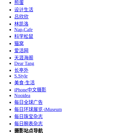
煎蛋
设计生活
吕欣欣
林凯洛
Nap-Cafe
科学松鼠
猫窝
爱活网
天涯海阁
Dear Tang
长亭外
S.Style
美食·生活
iPhone中文摄影
Nooidea
每日全球广告
每日环球展览·iMuseum
每日珠宝杂志
每日腕表杂志
摄影站点导航