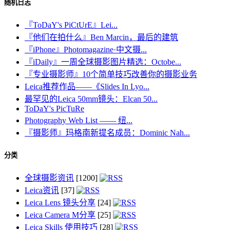
随机日志
『ToDaY's PiCtUrE』Lei...
『他们在拍什么』Ben Marcin，最后的建筑
『iPhone』Photomagazine·中文摄...
『iDaily』一周全球摄影图片精选：Octobe...
『专业摄影师』10个简单技巧改善你的摄影业务
Leica推荐作品——《Slides In Lyo...
最罕见的Leica 50mm镜头：Elcan 50...
ToDaY's PicTuRe
Photography Web List —— 纽...
『摄影师』玛格南新提名成员：Dominic Nah...
分类
全球摄影资讯
[1200]
Leica资讯
[37]
Leica Lens 镜头分享
[24]
Leica Camera M分享
[25]
Leica Skills 使用技巧
[28]