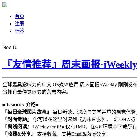
首页
注册
标签
Nov
16
『友情推荐』周末画报·iWeekly 
全球最具影响力的中文iOS媒体应用 周末画报·iWeekly 刚刚发布
出拥有最佳觉体验的杂志内容。
= Features 介绍=
『每日全球图片故事』
每日新读，深度与美学并重的视觉体验
『封面专题』
你可以在这里阅读到《周末画报》、《LOHAS
『离线阅读』
iWeekly for iPad仅有1MB，在wifi环境中
『收藏&分享』
支持收藏，支持Email&微博分享