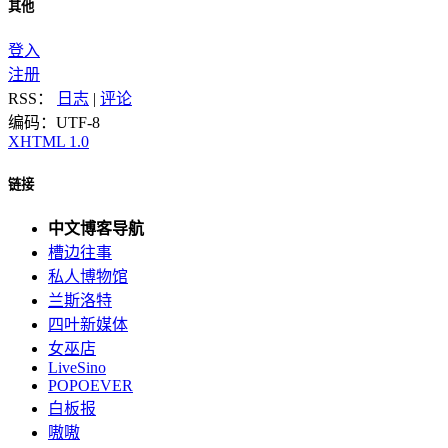
其他
登入
注册
RSS：
日志
|
评论
编码：UTF-8
XHTML 1.0
链接
中文博客导航
槽边往事
私人博物馆
兰斯洛特
四叶新媒体
女巫店
LiveSino
POPOEVER
白板报
嗷嗷