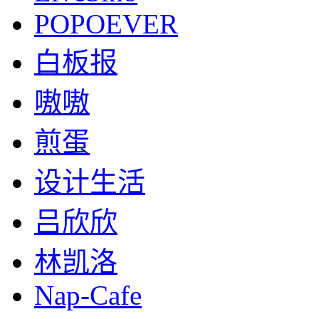
POPOEVER
白板报
嗷嗷
煎蛋
设计生活
吕欣欣
林凯洛
Nap-Cafe