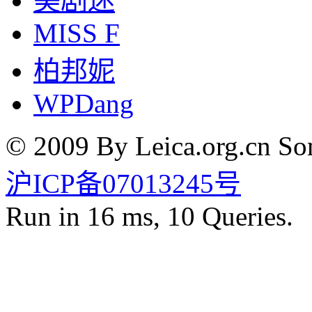
美剧迷
MISS F
柏邦妮
WPDang
© 2009 By Leica.org.cn Som
沪ICP备07013245号
Run in 16 ms, 10 Queries.