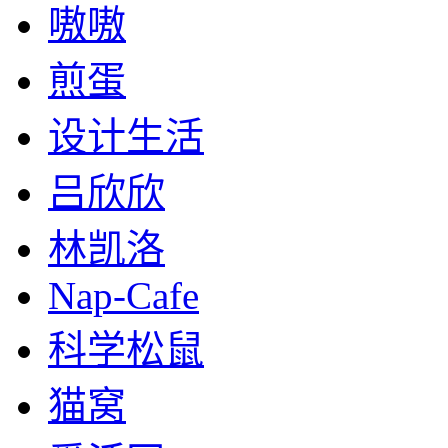
嗷嗷
煎蛋
设计生活
吕欣欣
林凯洛
Nap-Cafe
科学松鼠
猫窝