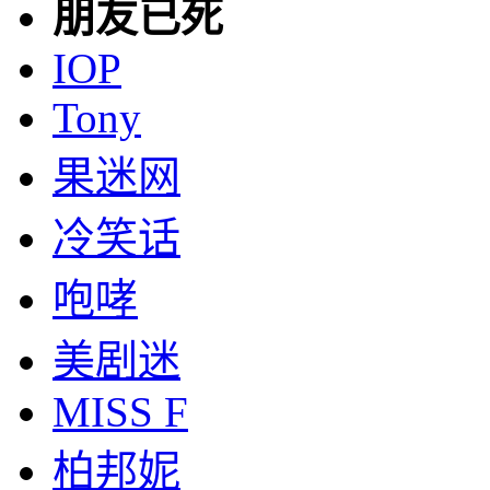
朋友已死
IOP
Tony
果迷网
冷笑话
咆哮
美剧迷
MISS F
柏邦妮