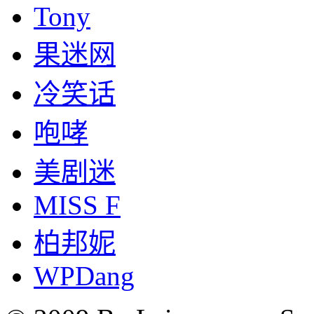
Tony
果迷网
冷笑话
咆哮
美剧迷
MISS F
柏邦妮
WPDang