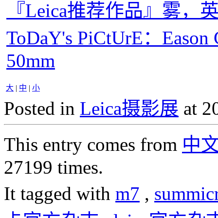
『Leica推荐作品』雾，
ToDaY's PiCtUrE：Eason
50mm
大
|
中
|
小
Posted in
Leica摄影展
at 2
This entry comes from
中
27199 times.
It tagged with
m7
,
summic