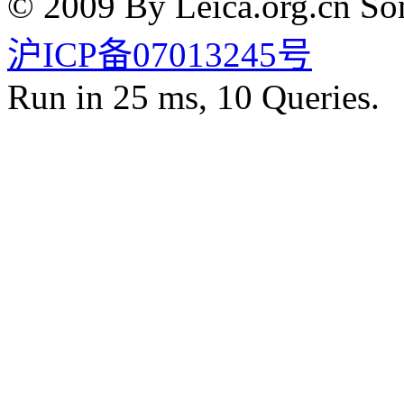
© 2009 By Leica.org.cn Som
沪ICP备07013245号
Run in 25 ms, 10 Queries.