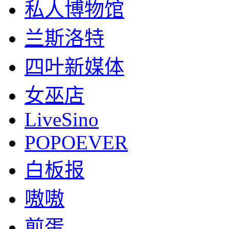
私人博物馆
兰斯洛特
四叶新媒体
女巫店
LiveSino
POPOEVER
白板报
嗷嗷
煎蛋