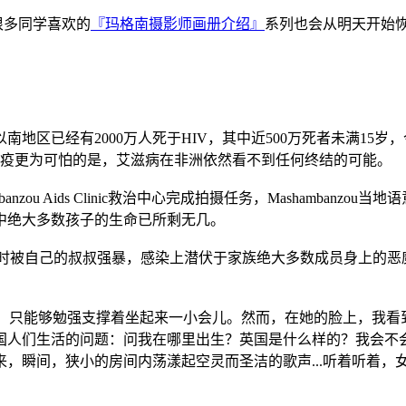
，很多同学喜欢的
『玛格南摄影师画册介绍』
系列也会从明天开始恢
区已经有2000万人死于HIV，其中近500万死者未满15岁，
往瘟疫更为可怕的是，艾滋病在非洲依然看不到任何终结的可能。
zou Aids Clinic救治中心完成拍摄任务，Mashamban
中绝大多数孩子的生命已所剩无几。
人难过，她7岁时被自己的叔叔强暴，感染上潜伏于家族绝大多数成员身
骨瘦如柴，只能够勉强支撑着坐起来一小会儿。然而，在她的脸上，
国人们生活的问题：问我在哪里出生？英国是什么样的？我会不
瞬间，狭小的房间内荡漾起空灵而圣洁的歌声...听着听着，女孩就