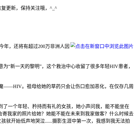
复更新，保持关注哦，^_^
今年，还将有超过200万非洲人因
zou当地语意为“新一天的黎明”，这个救治中心收留了很多年轻HIV患者，
上的恶魔——HIV。祖母给她的草药只会让伤口愈加恶化，在仅存几周
我看到了一个年轻、矜持而有礼的女孩，她小声问我，能不能坐在
会寄我家的照片给她？她能不能在未来到我家做客？什么时候去
开始低声地哭泣......摄影生涯中第一次，我感到我无法拍