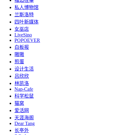
槽边往事
私人博物馆
兰斯洛特
四叶新媒体
女巫店
LiveSino
POPOEVER
白板报
嗷嗷
煎蛋
设计生活
吕欣欣
林凯洛
Nap-Cafe
科学松鼠
猫窝
爱活网
天涯海阁
Dear Tang
长亭外