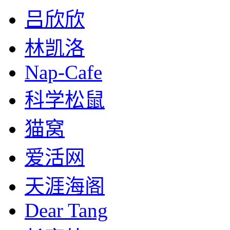
吕欣欣
林凯洛
Nap-Cafe
科学松鼠
猫窝
爱活网
天涯海阁
Dear Tang