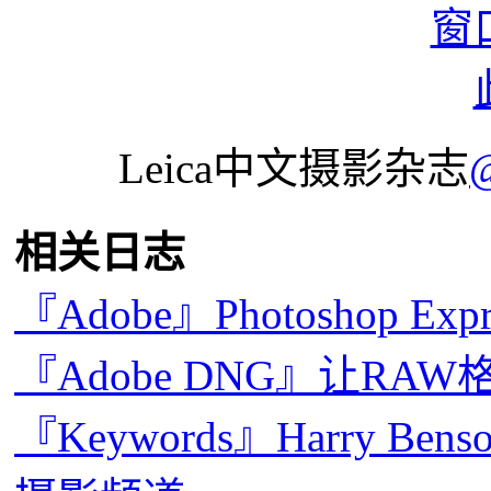
Leica中文摄影杂志
相关日志
『Adobe』Photoshop Expres
『Adobe DNG』让RA
『Keywords』Harry Be