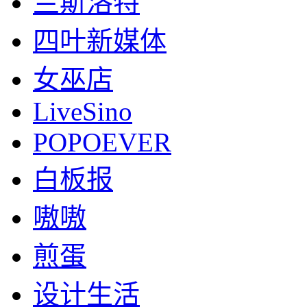
兰斯洛特
四叶新媒体
女巫店
LiveSino
POPOEVER
白板报
嗷嗷
煎蛋
设计生活