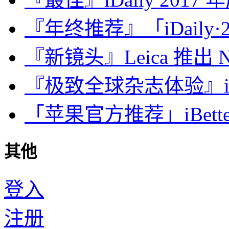
『年终推荐』「iDaily·2
『新镜头』Leica 推出 Noct
『极致全球杂志体验』iDa
「苹果官方推荐」iBette
其他
登入
注册