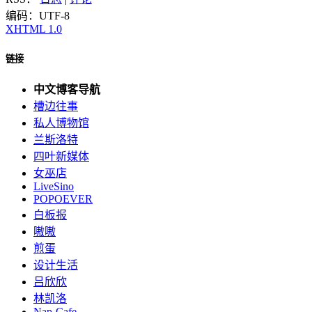
编码：UTF-8
XHTML 1.0
链接
中文博客导航
槽边往事
私人博物馆
兰斯洛特
四叶新媒体
女巫店
LiveSino
POPOEVER
白板报
嗷嗷
煎蛋
设计生活
吕欣欣
林凯洛
Nap-Cafe