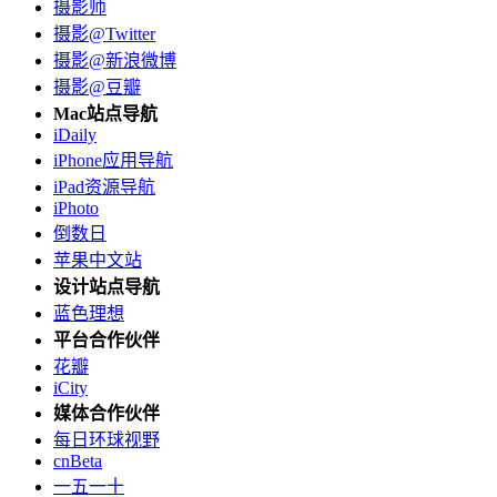
摄影师
摄影@Twitter
摄影@新浪微博
摄影@豆瓣
Mac站点导航
iDaily
iPhone应用导航
iPad资源导航
iPhoto
倒数日
苹果中文站
设计站点导航
蓝色理想
平台合作伙伴
花瓣
iCity
媒体合作伙伴
每日环球视野
cnBeta
一五一十