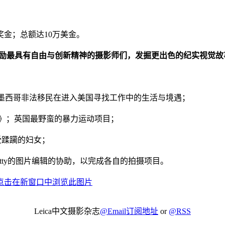
奖金；总额达10万美金。
tography摄影奖：鼓励最具有自由与创新精神的摄影师们，发掘更出色的纪实视觉
A》；记录墨西哥非法移民在进入美国寻找工作中的生活与境遇；
http://www.
n England》；英国最野蛮的暴力运动项目；
受蹂躏的妇女；
得Getty的图片编辑的协助，以完成各自的拍摄项目。
Leica中文摄影杂志
@Email订阅地址
or
@RSS