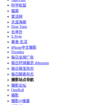
科学松鼠
猫窝
爱活网
天涯海阁
Dear Tang
长亭外
S.Style
美食·生活
iPhone中文摄影
Nooidea
每日全球广告
每日环球展览·iMuseum
每日珠宝杂志
每日腕表杂志
摄影站点导航
摄影论坛
OneRoll
摄影
摄影@维基