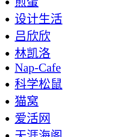
煎蛋
设计生活
吕欣欣
林凯洛
Nap-Cafe
科学松鼠
猫窝
爱活网
天涯海阁