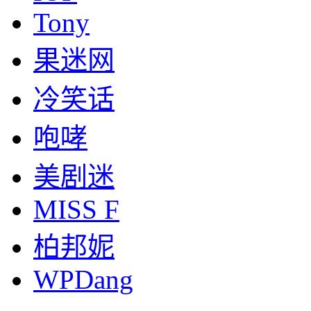
Tony
果迷网
冷笑话
咆哮
美剧迷
MISS F
柏邦妮
WPDang