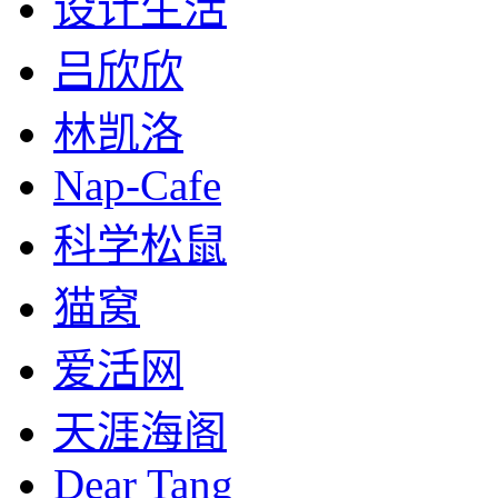
设计生活
吕欣欣
林凯洛
Nap-Cafe
科学松鼠
猫窝
爱活网
天涯海阁
Dear Tang