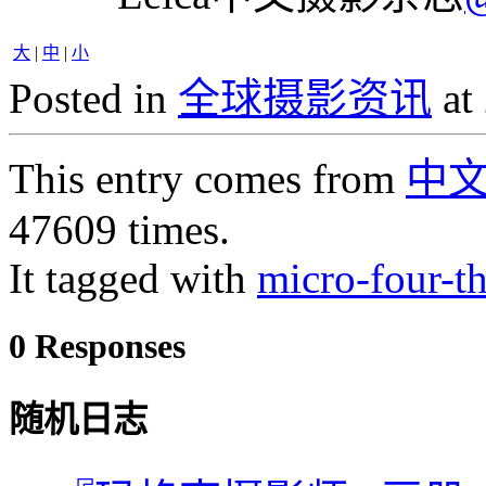
大
|
中
|
小
Posted in
全球摄影资讯
at
This entry comes from
中
47609 times.
It tagged with
micro-four-th
0 Responses
随机日志