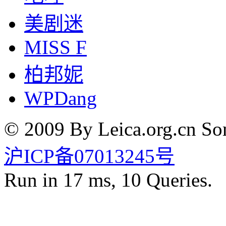
美剧迷
MISS F
柏邦妮
WPDang
© 2009 By Leica.org.cn Som
沪ICP备07013245号
Run in 17 ms, 10 Queries.