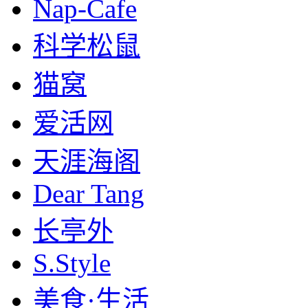
Nap-Cafe
科学松鼠
猫窝
爱活网
天涯海阁
Dear Tang
长亭外
S.Style
美食·生活