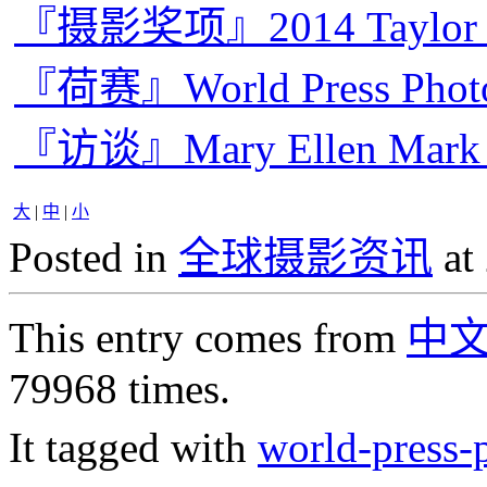
『摄影奖项』2014 Taylo
『荷赛』World Press Pho
『访谈』Mary Ellen 
大
|
中
|
小
Posted in
全球摄影资讯
at
This entry comes from
中
79968 times.
It tagged with
world-press-