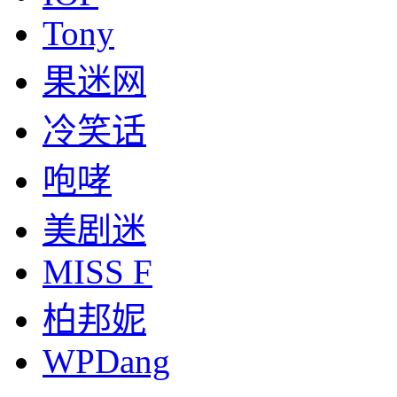
Tony
果迷网
冷笑话
咆哮
美剧迷
MISS F
柏邦妮
WPDang