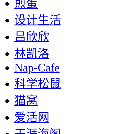
煎蛋
设计生活
吕欣欣
林凯洛
Nap-Cafe
科学松鼠
猫窝
爱活网
天涯海阁