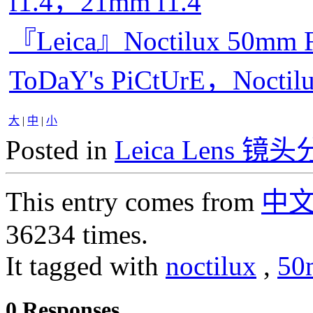
f1.4，21mm f1.4
『Leica』Noctilux 50mm F0
ToDaY's PiCtUrE，Noctilu
大
|
中
|
小
Posted in
Leica Lens 镜
This entry comes from
中
36234 times.
It tagged with
noctilux
,
50
0 Responses