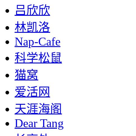
吕欣欣
林凯洛
Nap-Cafe
科学松鼠
猫窝
爱活网
天涯海阁
Dear Tang