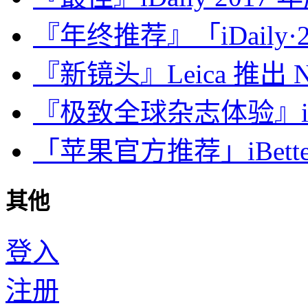
『年终推荐』「iDaily·2
『新镜头』Leica 推出 Noct
『极致全球杂志体验』iDa
「苹果官方推荐」iBette
其他
登入
注册