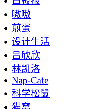
白板报
嗷嗷
煎蛋
设计生活
吕欣欣
林凯洛
Nap-Cafe
科学松鼠
猫窝