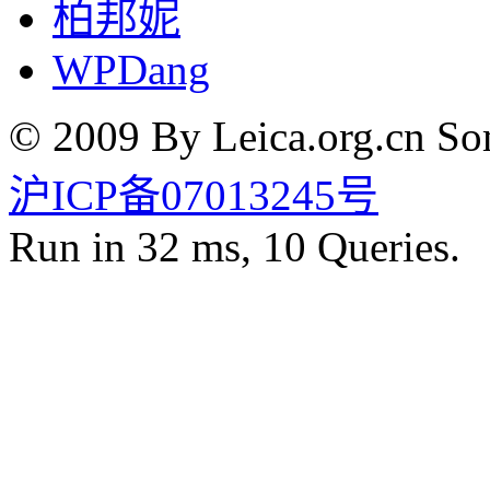
柏邦妮
WPDang
© 2009 By Leica.org.cn Som
沪ICP备07013245号
Run in 32 ms, 10 Queries.