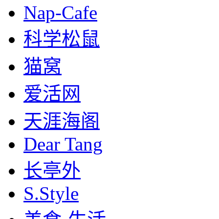
Nap-Cafe
科学松鼠
猫窝
爱活网
天涯海阁
Dear Tang
长亭外
S.Style