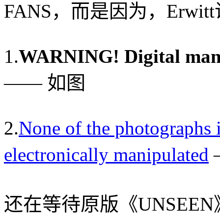
FANS，而是因为，Erwi
1.
WARNING! Digital man
—— 如图
2.
None of the photographs 
electronically manipulated
还在等待原版《UNSEE