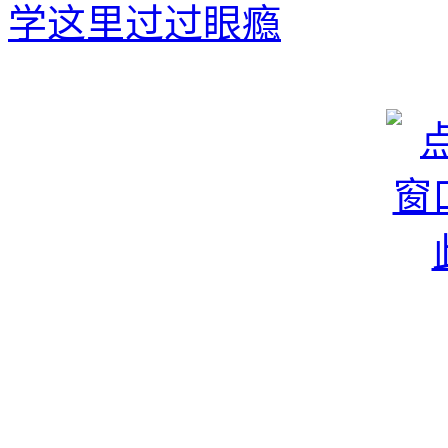
学这里过过眼瘾