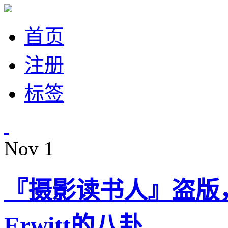
首页
注册
标签
Nov
1
『摄影读书人』盗版，《U
Erwitt的八卦