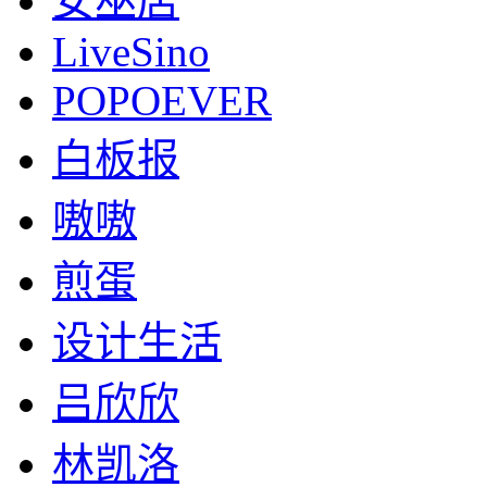
女巫店
LiveSino
POPOEVER
白板报
嗷嗷
煎蛋
设计生活
吕欣欣
林凯洛