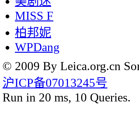
美剧迷
MISS F
柏邦妮
WPDang
© 2009 By Leica.org.cn Som
沪ICP备07013245号
Run in 20 ms, 10 Queries.