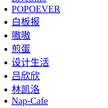
POPOEVER
白板报
嗷嗷
煎蛋
设计生活
吕欣欣
林凯洛
Nap-Cafe