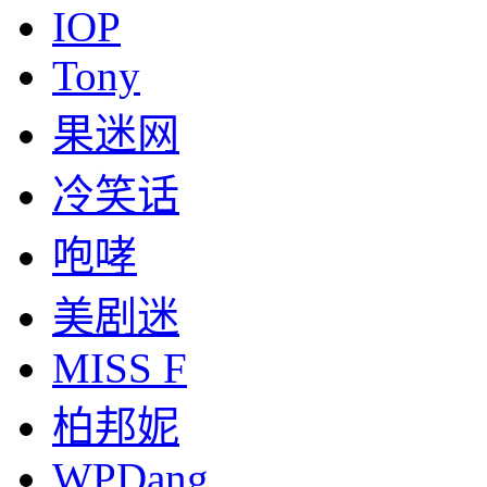
IOP
Tony
果迷网
冷笑话
咆哮
美剧迷
MISS F
柏邦妮
WPDang