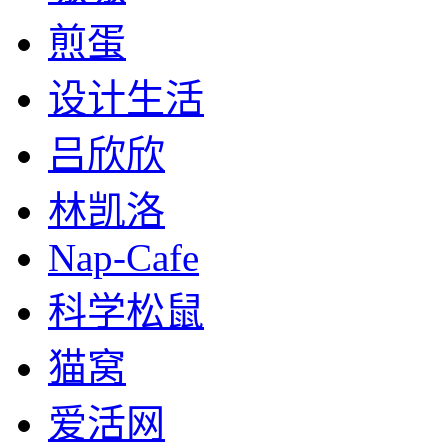
煎蛋
设计生活
吕欣欣
林凯洛
Nap-Cafe
科学松鼠
猫窝
爱活网