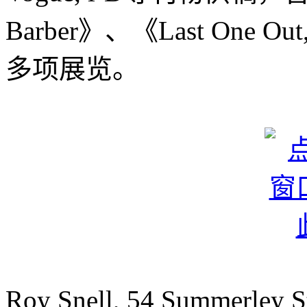
Barber》、《Last One Out,
多项展览。
Roy Snell, 54 Summerley S