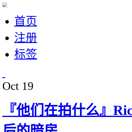
首页
注册
标签
Oct
19
『他们在拍什么』Richa
后的暗房