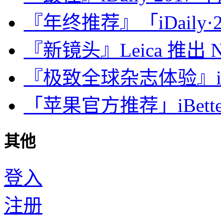
『年终推荐』「iDaily·2
『新镜头』Leica 推出 Noct
『极致全球杂志体验』iDa
「苹果官方推荐」iBette
其他
登入
注册