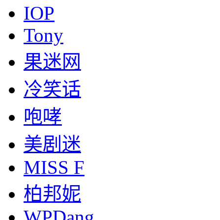
IOP
Tony
果迷网
冷笑话
咆哮
美剧迷
MISS F
柏邦妮
WPDang