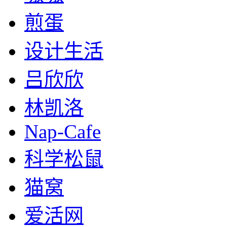
煎蛋
设计生活
吕欣欣
林凯洛
Nap-Cafe
科学松鼠
猫窝
爱活网