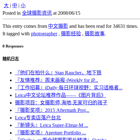
大
|
中
|
小
Posted in
全球摄影资讯
at 2008/06/15
This entry comes from
中文摄影
and has been read for 34631 times.
It tagged with
photographer
,
摄影经验
,
摄影故事
.
0 Responses
随机日志
『他们在拍什么』Stan Raucher，地下铁
『友情推荐』周末画报·iWeekly for iP...
『工作招募』iDaily·每日环球视野：实习适格者...
Leica中文论坛推荐作品——《图片背后》
摄影项目：女摄影师,海地,无家可归的孩子
『摄影奖项』2015 Aftermath Proj...
Leica专卖店落户台北
『新镜头』Leica Super-Elmar-M ...
『摄影奖项』Aperture Portfolio ...