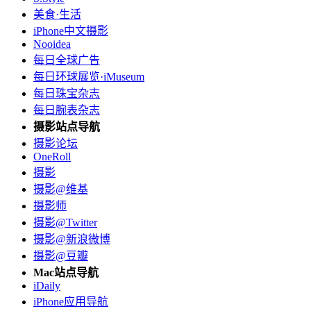
美食·生活
iPhone中文摄影
Nooidea
每日全球广告
每日环球展览·iMuseum
每日珠宝杂志
每日腕表杂志
摄影站点导航
摄影论坛
OneRoll
摄影
摄影@维基
摄影师
摄影@Twitter
摄影@新浪微博
摄影@豆瓣
Mac站点导航
iDaily
iPhone应用导航