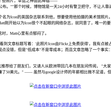
了些照片，幸运之神由此降临——
片还没公布。""那个时候，博物馆是一天24小时有警卫把守，不让
，一个名为Icon的英国杂志联系到他，想要使用他拍摄的美术馆照片
att刚开始以为Icon很个不起眼的网络杂志，就同意了，唯一
，Matt心里有点郁闷了。
章标题写着：'此照片Icon由Flickr上免费获得'，我有点
点没错，但是"低成本"不是零成本；而且文章忽略了一个事实：
杂志推荐给了朋友们，又请人从欧洲带回几本在朋友间传阅， "
0美元。" —— 虽然与google设计师的年薪相比微不足道