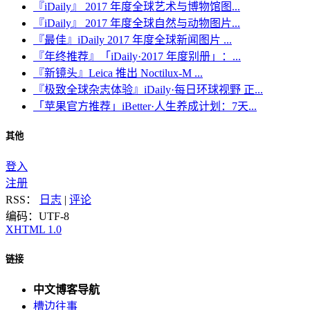
『iDaily』 2017 年度全球艺术与博物馆图...
『iDaily』 2017 年度全球自然与动物图片...
『最佳』iDaily 2017 年度全球新闻图片 ...
『年终推荐』「iDaily·2017 年度别册」：...
『新镜头』Leica 推出 Noctilux-M ...
『极致全球杂志体验』iDaily·每日环球视野 正...
「苹果官方推荐」iBetter·人生养成计划：7天...
其他
登入
注册
RSS：
日志
|
评论
编码：UTF-8
XHTML 1.0
链接
中文博客导航
槽边往事