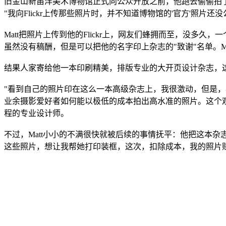
旧金山新笛洋美术博物馆正式向公众开放之前，他跑去偷偷拍
"我向Flickr上传那些照片时，并不知道博物馆的'官方'照
Matt把照片上传到他的Flickr上，网友们蜂拥而至，没多久
虽然没有稿酬，但是可以把他的名字印上杂志的"致谢"名单。M
结果人家寄给他一本印刷精美，排版专业的大开页设计杂志，这时
"看到自己的照片印在这么一本高级杂志上，我很激动，但是，看到文
业余摄影爱好者如何能以极低的成本拍出高水准的照片。这个观
程的专业设计师。
不过，Matt小小的不满很快就被后续的事情抚平：他把这本
这些照片，想让我帮她打印装框，这次，扣除成本，我的照片赚了5