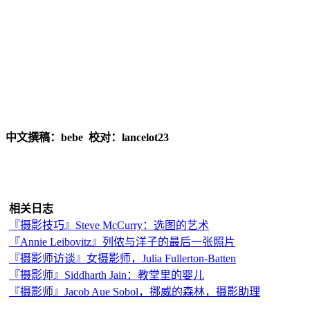
中文撰稿：bebe 校对：lancelot23
相关日志
『摄影技巧』Steve McCurry：选图的艺术
『Annie Leibovitz』列侬与洋子的最后一张照片
『摄影师访谈』女摄影师，Julia Fullerton-Batten
『摄影师』Siddharth Jain：教堂里的婴儿
『摄影师』Jacob Aue Sobol，挪威的森林，摄影助理