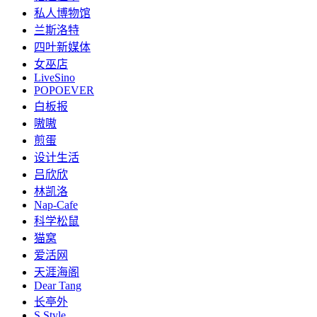
私人博物馆
兰斯洛特
四叶新媒体
女巫店
LiveSino
POPOEVER
白板报
嗷嗷
煎蛋
设计生活
吕欣欣
林凯洛
Nap-Cafe
科学松鼠
猫窝
爱活网
天涯海阁
Dear Tang
长亭外
S.Style