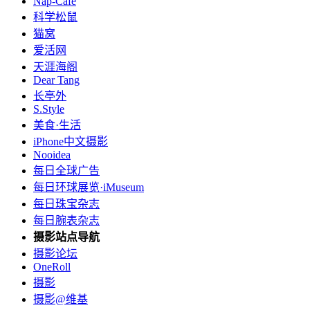
Nap-Cafe
科学松鼠
猫窝
爱活网
天涯海阁
Dear Tang
长亭外
S.Style
美食·生活
iPhone中文摄影
Nooidea
每日全球广告
每日环球展览·iMuseum
每日珠宝杂志
每日腕表杂志
摄影站点导航
摄影论坛
OneRoll
摄影
摄影@维基