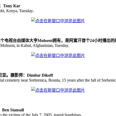
ny Kar
obi, Kenya, Tuesday.
电视台由媒体大亨Mohseni拥有，是阿富汗首个24小时播出的新闻
Mohseni, in Kabul, Afghanistan, Tuesday.
师：Dimitar Dikoff
 cemetery near Srebrenica, Bosnia, 15 years after the fall of Srebenic
Stansall
he victims of the July 7, 2005, transit bombings.