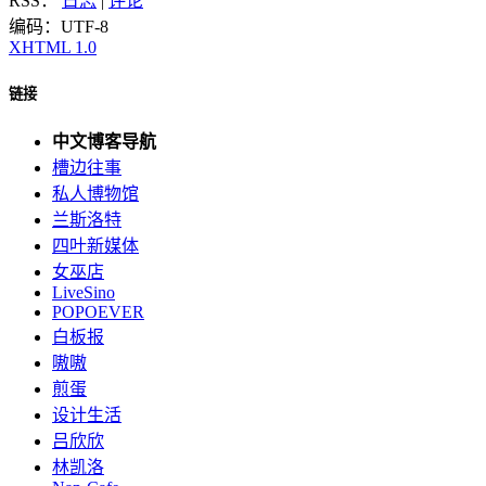
RSS：
日志
|
评论
编码：UTF-8
XHTML 1.0
链接
中文博客导航
槽边往事
私人博物馆
兰斯洛特
四叶新媒体
女巫店
LiveSino
POPOEVER
白板报
嗷嗷
煎蛋
设计生活
吕欣欣
林凯洛