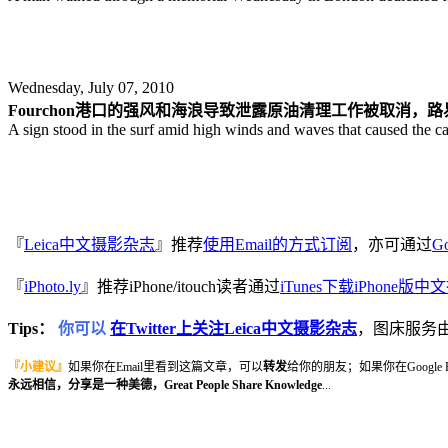
Wednesday, July 07, 2010
Fourchon港口的强风和海浪导致泄露原油清理工作被取消，路易斯
A sign stood in the surf amid high winds and waves that caused the can
『
Leica中文摄影杂志
』推荐
使用Email的方式订阅
，亦可通过
Go
『
iPhoto.ly
』推荐iPhone/itouch读者通过
iTunes下载iPhone版
Tips：
你可以
在Twitter上关注Leica中文摄影杂志
，图床服务
『小建议』
如果你在Email里看到这篇文章，可以
转发
给你的朋友；如果你在Google
永远相信，分享是一种美德，Great People Share Knowledge
...