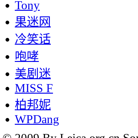
Tony
果迷网
冷笑话
咆哮
美剧迷
MISS F
柏邦妮
WPDang
© 2009 By Leica.org.cn Som