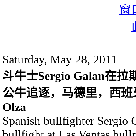
Saturday, May 28, 2011
斗牛士Sergio Gala
公牛追逐，马德里，西班牙。摄
Olza
Spanish bullfighter Sergio 
bullfight at Las Ventas bull