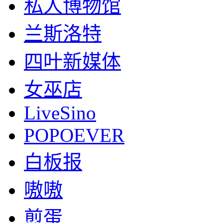
私人博物馆
兰斯洛特
四叶新媒体
女巫店
LiveSino
POPOEVER
白板报
嗷嗷
煎蛋