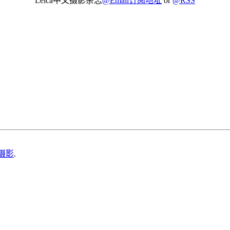
Leica中文摄影杂志
@Email订阅地址
or
@RSS
摄影
.