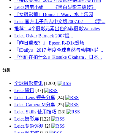
『摄影奖项』2015 年度园林摄影师奖作品
Leica暗房小组——《黑白显影三板斧》
『女摄影师』Donna J. Wan，水上乐园
Leica官方电子杂志中文版2007.02——《爵...
推荐：4个摄影元素出色的非摄影Websites
Leica Oskar Barnack 2007提...
『昨日重现？』 Epson R-D1x登场
『iDaily』 2017 年度全球自然与动物图片...
『他们在拍什么』Kosuke Okahara，日本...
分类
全球摄影资讯
[1200]
Leica资讯
[37]
Leica Lens 镜头分享
[24]
Leica Camera M分享
[25]
Leica Skills 使用技巧
[28]
Leica摄影展
[122]
Leica专题评测
[2]