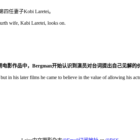
妻子Kobi Laretei。
rth wife, Kabi Laretei, looks on.
期电影作品中，Bergman开始认识到演员对台词提出自己见解的
but in his later films he came to believe in the value of allowing his ac