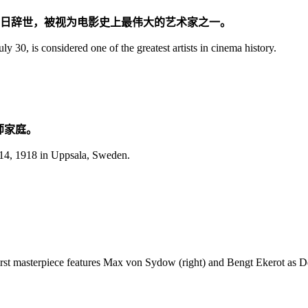
man 7月30日辞世，被视为电影史上最伟大的艺术家之一。
30, is considered one of the greatest artists in cinema history.
牧师家庭。
14, 1918 in Uppsala, Sweden.
irst masterpiece features Max von Sydow (right) and Bengt Ekerot as D