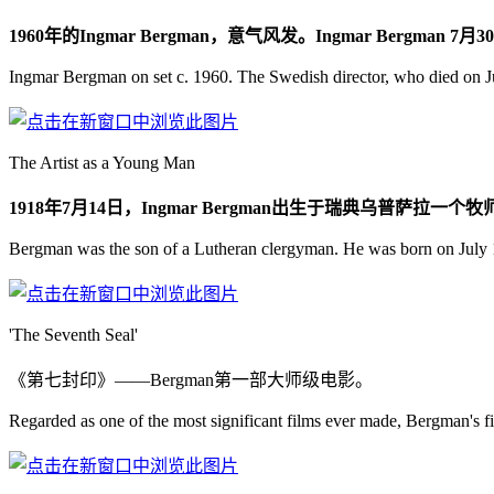
1960年的Ingmar Bergman，意气风发。Ingmar Berg
Ingmar Bergman on set c. 1960. The Swedish director, who died on July 
The Artist as a Young Man
1918年7月14日，Ingmar Bergman出生于瑞典乌普萨拉一个
Bergman was the son of a Lutheran clergyman. He was born on July 
'The Seventh Seal'
《第七封印》——Bergman第一部大师级电影。
Regarded as one of the most significant films ever made, Bergman's f