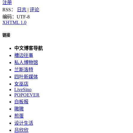
注册
RSS：
日志
|
评论
编码：UTF-8
XHTML 1.0
链接
中文博客导航
槽边往事
私人博物馆
兰斯洛特
四叶新媒体
女巫店
LiveSino
POPOEVER
白板报
嗷嗷
煎蛋
设计生活
吕欣欣