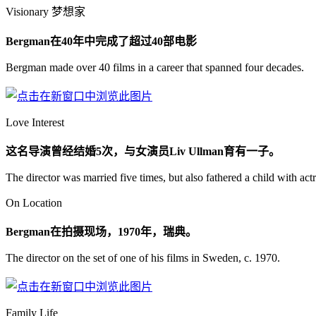
Visionary 梦想家
Bergman在40年中完成了超过40部电影
Bergman made over 40 films in a career that spanned four decades.
Love Interest
这名导演曾经结婚5次，与女演员Liv Ullman育有一子。
The director was married five times, but also fathered a child with a
On Location
Bergman在拍摄现场，1970年，瑞典。
The director on the set of one of his films in Sweden, c. 1970.
Family Life