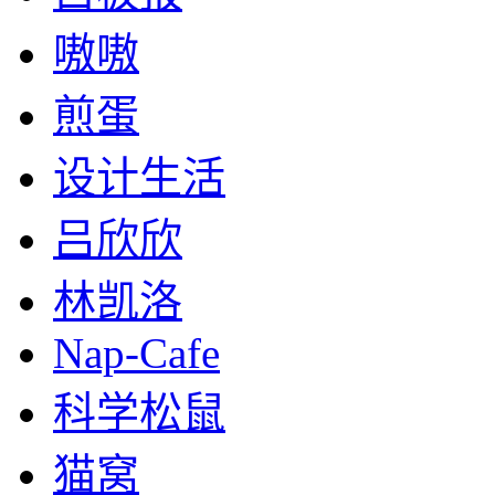
嗷嗷
煎蛋
设计生活
吕欣欣
林凯洛
Nap-Cafe
科学松鼠
猫窝