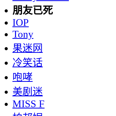
朋友已死
IOP
Tony
果迷网
冷笑话
咆哮
美剧迷
MISS F