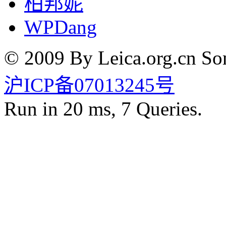
柏邦妮
WPDang
© 2009 By Leica.org.cn Som
沪ICP备07013245号
Run in 20 ms, 7 Queries.