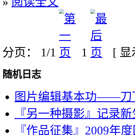
»
阅读全文
分页： 1/1
1
[ 
随机日志
图片编辑基本功——刀下
『另一种摄影』记录新
『作品征集』2009年