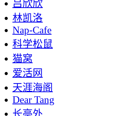
吕欣欣
林凯洛
Nap-Cafe
科学松鼠
猫窝
爱活网
天涯海阁
Dear Tang
长亭外