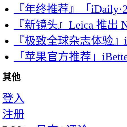
『年终推荐』「iDaily·2
『新镜头』Leica 推出 Noct
『极致全球杂志体验』iDa
「苹果官方推荐」iBette
其他
登入
注册