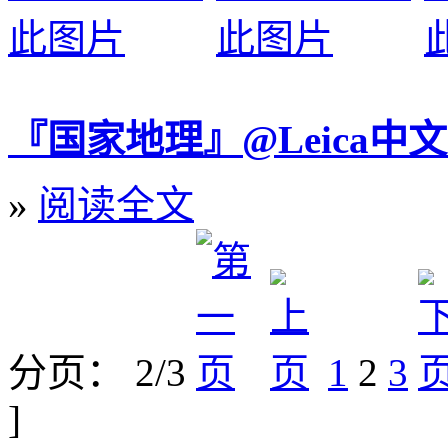
『国家地理』@Leica中
»
阅读全文
分页： 2/3
1
2
3
]