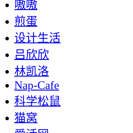
嗷嗷
煎蛋
设计生活
吕欣欣
林凯洛
Nap-Cafe
科学松鼠
猫窝