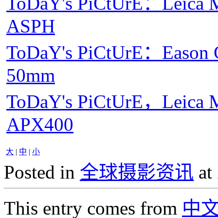
ToDaY's PiCtUrE：Leica 
ASPH
ToDaY's PiCtUrE：Eason
50mm
ToDaY's PiCtUrE，Leica 
APX400
大
|
中
|
小
Posted in
全球摄影资讯
at
This entry comes from
中