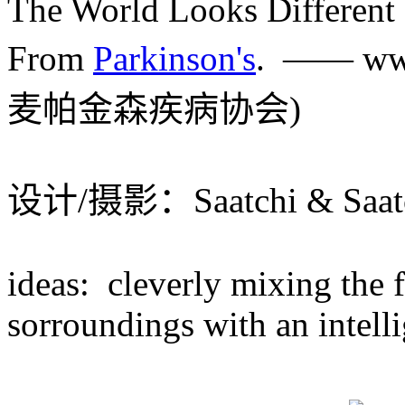
The World Looks Different
From
Parkinson's
. —— www
麦帕金森疾病协会)
设计/摄影：Saatchi & S
ideas: cleverly mixing the 
sorroundings with an intelli