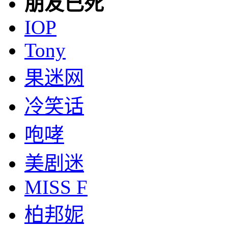
朋友已死
IOP
Tony
果迷网
冷笑话
咆哮
美剧迷
MISS F
柏邦妮