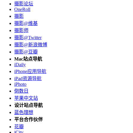
摄影论坛
OneRoll
摄影
摄影@维基
摄影师
摄影@Twitter
摄影@新浪微博
摄影@豆瓣
Mac站点导航
iDaily
iPhone应用导航
iPad资源导航
iPhoto
倒数日
苹果中文站
设计站点导航
蓝色理想
平台合作伙伴
花瓣
iCity