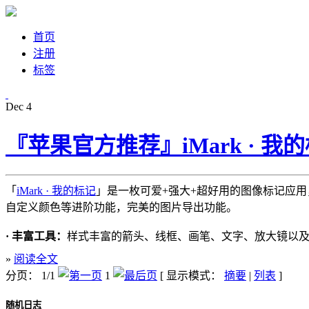
首页
注册
标签
Dec
4
『苹果官方推荐』iMark · 
「
iMark · 我的标记
」是一枚可爱+强大+超好用的图像标记应
自定义颜色等进阶功能，完美的图片导出功能。
· 丰富工具：
样式丰富的箭头、线框、画笔、文字、放大镜以
»
阅读全文
分页： 1/1
1
[ 显示模式：
摘要
|
列表
]
随机日志