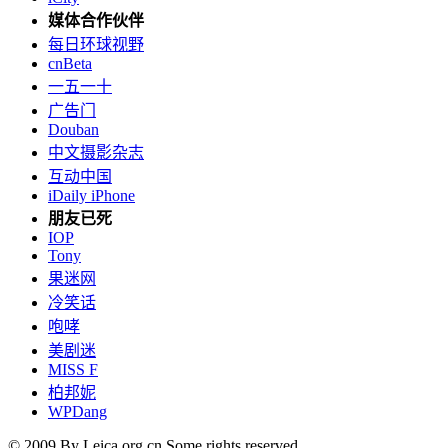
媒体合作伙伴
每日环球视野
cnBeta
一五一十
广告门
Douban
中文摄影杂志
互动中国
iDaily iPhone
朋友已死
IOP
Tony
果迷网
冷笑话
咆哮
美剧迷
MISS F
柏邦妮
WPDang
© 2009 By Leica.org.cn Some rights reserved