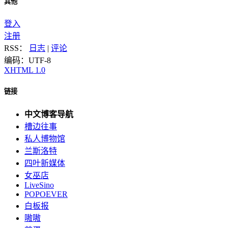
其他
登入
注册
RSS：
日志
|
评论
编码：UTF-8
XHTML 1.0
链接
中文博客导航
槽边往事
私人博物馆
兰斯洛特
四叶新媒体
女巫店
LiveSino
POPOEVER
白板报
嗷嗷