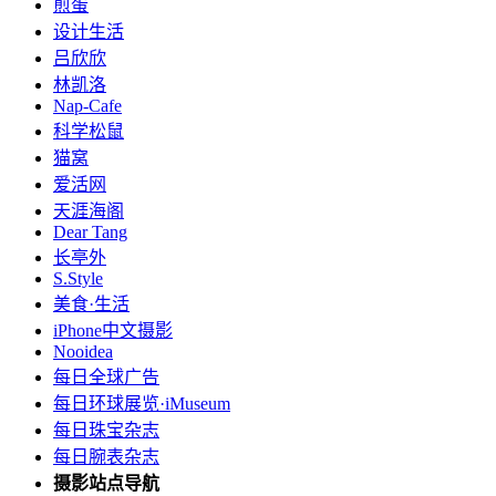
煎蛋
设计生活
吕欣欣
林凯洛
Nap-Cafe
科学松鼠
猫窝
爱活网
天涯海阁
Dear Tang
长亭外
S.Style
美食·生活
iPhone中文摄影
Nooidea
每日全球广告
每日环球展览·iMuseum
每日珠宝杂志
每日腕表杂志
摄影站点导航