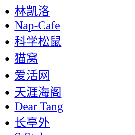
林凯洛
Nap-Cafe
科学松鼠
猫窝
爱活网
天涯海阁
Dear Tang
长亭外