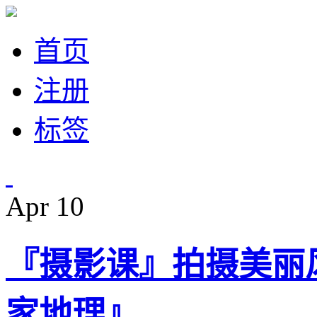
首页
注册
标签
Apr
10
『摄影课』拍摄美丽
家地理』