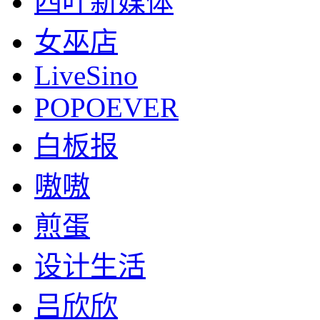
四叶新媒体
女巫店
LiveSino
POPOEVER
白板报
嗷嗷
煎蛋
设计生活
吕欣欣