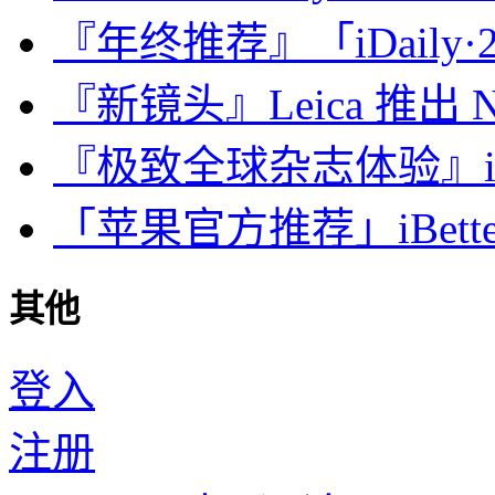
『年终推荐』「iDaily·2
『新镜头』Leica 推出 Noct
『极致全球杂志体验』iDa
「苹果官方推荐」iBette
其他
登入
注册