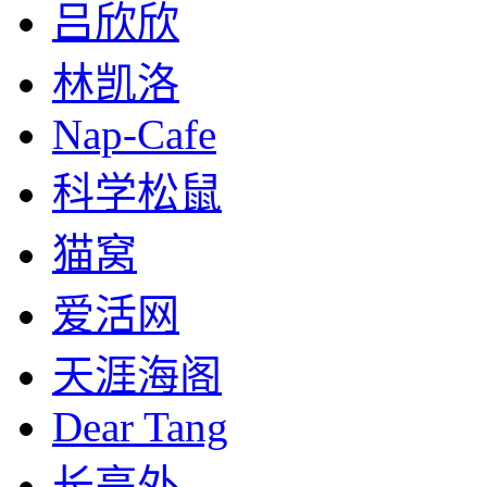
吕欣欣
林凯洛
Nap-Cafe
科学松鼠
猫窝
爱活网
天涯海阁
Dear Tang
长亭外