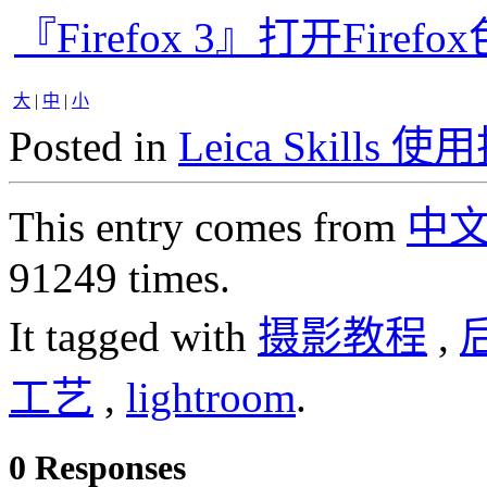
『Firefox 3』打开Fi
大
|
中
|
小
Posted in
Leica Skills 
This entry comes from
中
91249 times.
It tagged with
摄影教程
,
工艺
,
lightroom
.
0 Responses