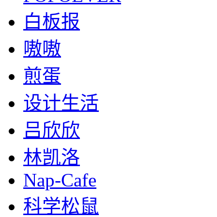
白板报
嗷嗷
煎蛋
设计生活
吕欣欣
林凯洛
Nap-Cafe
科学松鼠