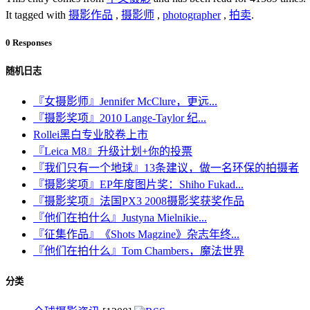
It tagged with
摄影作品
,
摄影师
,
photographer
,
拍卖
.
0 Responses
随机日志
『女摄影师』Jennifer McClure，更远...
『摄影奖项』2010 Lange-Taylor 纪...
Rollei黑白专业胶卷上市
『Leica M8』升级计划+你的投票
『我们只有一个地球』13条建议，做一名环保的拍摄者
『摄影奖项』EP年度图片奖：Shiho Fukad...
『摄影奖项』法国PX3 2008摄影奖获奖作品
『他们在拍什么』Justyna Mielnikie...
『征集作品』《Shots Magzine》杂志年终...
『他们在拍什么』Tom Chambers，魔法世界
分类