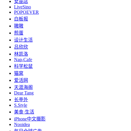
女巫店
LiveSino
POPOEVER
白板报
嗷嗷
煎蛋
设计生活
吕欣欣
林凯洛
Nap-Cafe
科学松鼠
猫窝
爱活网
天涯海阁
Dear Tang
长亭外
S.Style
美食·生活
iPhone中文摄影
Nooidea