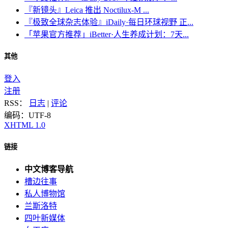
『新镜头』Leica 推出 Noctilux-M ...
『极致全球杂志体验』iDaily·每日环球视野 正...
「苹果官方推荐」iBetter·人生养成计划：7天...
其他
登入
注册
RSS：
日志
|
评论
编码：UTF-8
XHTML 1.0
链接
中文博客导航
槽边往事
私人博物馆
兰斯洛特
四叶新媒体