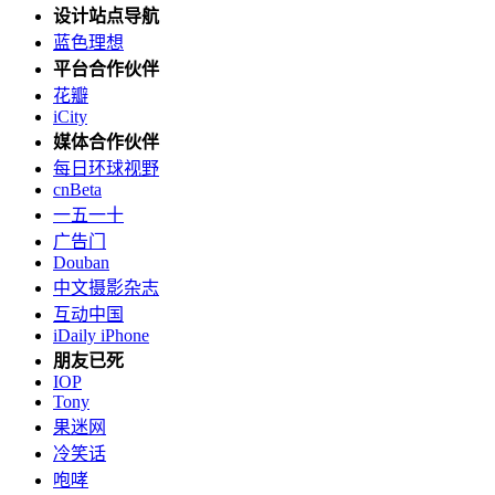
设计站点导航
蓝色理想
平台合作伙伴
花瓣
iCity
媒体合作伙伴
每日环球视野
cnBeta
一五一十
广告门
Douban
中文摄影杂志
互动中国
iDaily iPhone
朋友已死
IOP
Tony
果迷网
冷笑话
咆哮