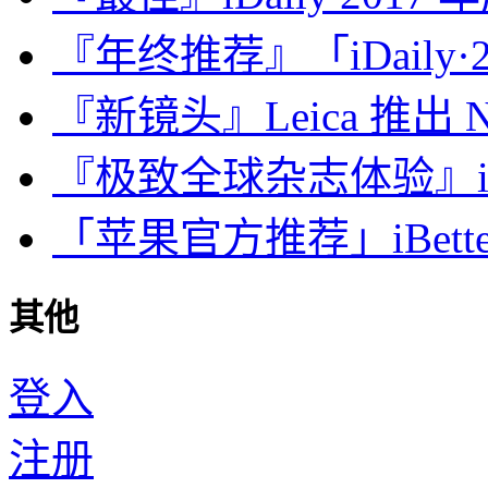
『年终推荐』「iDaily·2
『新镜头』Leica 推出 Noct
『极致全球杂志体验』iDa
「苹果官方推荐」iBette
其他
登入
注册