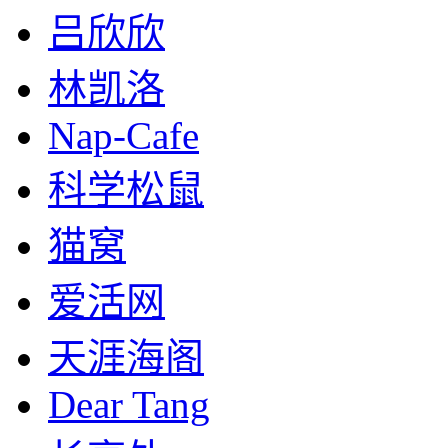
吕欣欣
林凯洛
Nap-Cafe
科学松鼠
猫窝
爱活网
天涯海阁
Dear Tang