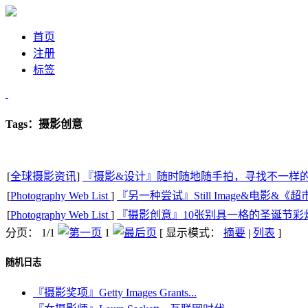
首页
注册
标签
Tags：摄影创意
[
全球摄影资讯
]
『摄影&设计』随时随地随手拍，寻找不一样
[
Photography Web List
]
『另一种尝试』Still Image&电影&《
[
Photography Web List
]
『摄影创意』10张别具一格的圣诞节彩
分页： 1/1
1
[ 显示模式：
摘要
|
列表
]
随机日志
『摄影奖项』Getty Images Grants...