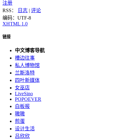
注册
RSS：
日志
|
评论
编码：UTF-8
XHTML 1.0
链接
中文博客导航
槽边往事
私人博物馆
兰斯洛特
四叶新媒体
女巫店
LiveSino
POPOEVER
白板报
嗷嗷
煎蛋
设计生活
吕欣欣