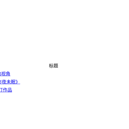
标题
的视角
超市夜未眠》
灯作品