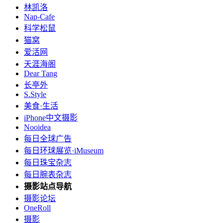
林凯洛
Nap-Cafe
科学松鼠
猫窝
爱活网
天涯海阁
Dear Tang
长亭外
S.Style
美食·生活
iPhone中文摄影
Nooidea
每日全球广告
每日环球展览·iMuseum
每日珠宝杂志
每日腕表杂志
摄影站点导航
摄影论坛
OneRoll
摄影