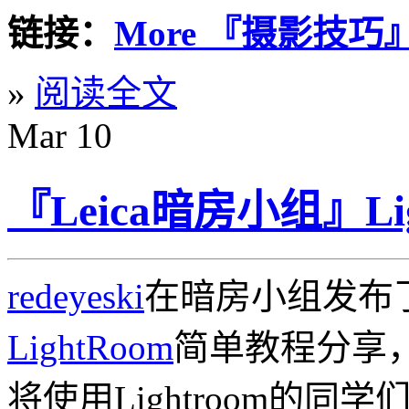
链接：
More 『摄影技巧』@L
»
阅读全文
Mar
10
『Leica暗房小组』L
redeyeski
在暗房小组发布
LightRoom
简单教程分享
将使用Lightroom的同