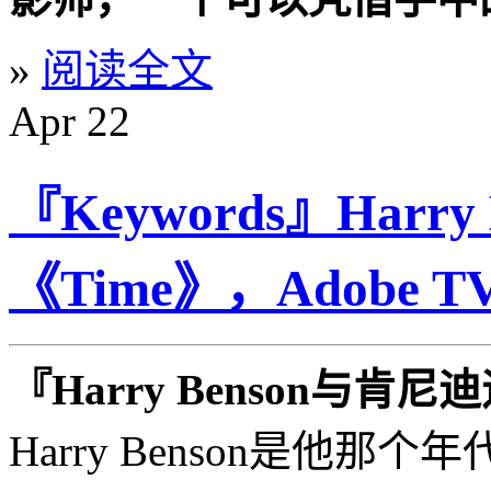
»
阅读全文
Apr
22
『Keywords』Harry
《Time》，Adobe 
『Harry Benson与肯尼
Harry Benson是他那