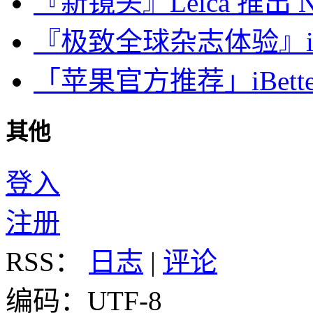
『新镜头』Leica 推出 Noct
『极致全球杂志体验』iDa
「苹果官方推荐」iBette
其他
登入
注册
RSS：
日志
|
评论
编码：UTF-8