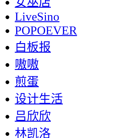
女巫店
LiveSino
POPOEVER
白板报
嗷嗷
煎蛋
设计生活
吕欣欣
林凯洛