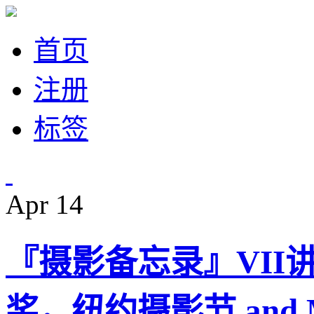
首页
注册
标签
Apr
14
『摄影备忘录』VII讲座
奖，纽约摄影节 and M