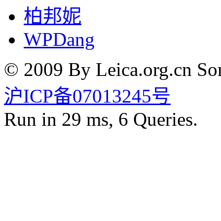
柏邦妮
WPDang
© 2009 By Leica.org.cn Som
沪ICP备07013245号
Run in 29 ms, 6 Queries.