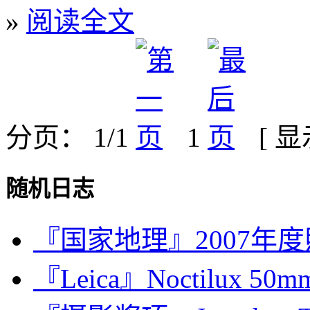
»
阅读全文
分页： 1/1
1
[ 
随机日志
『国家地理』2007年
『Leica』Noctilux 50mm 