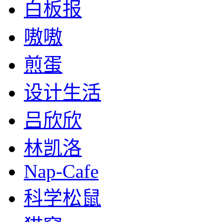
白板报
嗷嗷
煎蛋
设计生活
吕欣欣
林凯洛
Nap-Cafe
科学松鼠