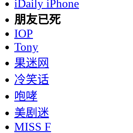
iDaily iPhone
朋友已死
IOP
Tony
果迷网
冷笑话
咆哮
美剧迷
MISS F