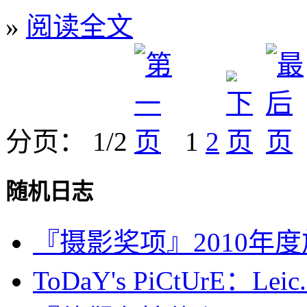
»
阅读全文
分页： 1/2
1
2
随机日志
『摄影奖项』2010年
ToDaY's PiCtUrE：Leic.