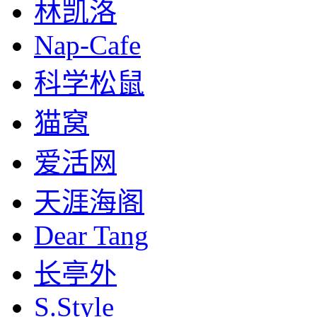
林凯洛
Nap-Cafe
科学松鼠
猫窝
爱活网
天涯海阁
Dear Tang
长亭外
S.Style