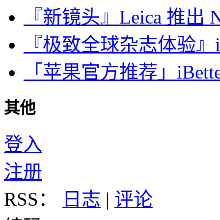
『新镜头』Leica 推出 Noct
『极致全球杂志体验』iDa
「苹果官方推荐」iBette
其他
登入
注册
RSS：
日志
|
评论