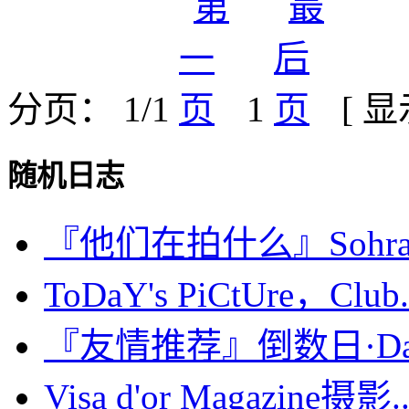
分页： 1/1
1
[ 
随机日志
『他们在拍什么』Sohra
ToDaY's PiCtUre，Club.
『友情推荐』倒数日·Days 
Visa d'or Magazine摄影..