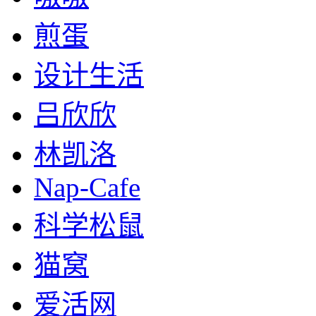
煎蛋
设计生活
吕欣欣
林凯洛
Nap-Cafe
科学松鼠
猫窝
爱活网